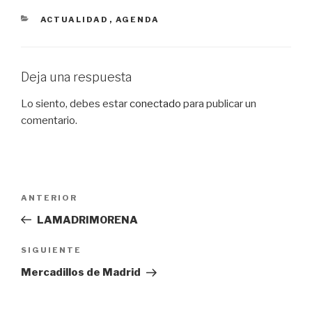
CATEGORÍAS
ACTUALIDAD
,
AGENDA
Deja una respuesta
Lo siento, debes estar
conectado
para publicar un
comentario.
Navegación
Entrada
ANTERIOR
de
anterior:
LAMADRIMORENA
entradas
Siguiente
SIGUIENTE
entrada
Mercadillos de Madrid