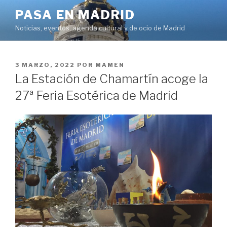
Saltar
PASA EN MADRID
al
Noticias, eventos, agenda cultural y de ocio de Madrid
contenido
PUBLICADO
3 MARZO, 2022
POR
MAMEN
EL
La Estación de Chamartín acoge la
27ª Feria Esotérica de Madrid