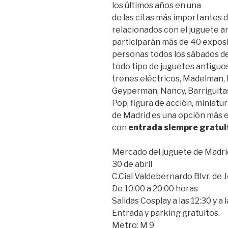
los últimos años en una
de las citas más importantes 
relacionados con el juguete a
participarán más de 40 exposi
personas todos los sábados de
todo tipo de juguetes antiguos
trenes eléctricos, Madelman, P
Geyperman, Nancy, Barriguitas
Pop, figura de acción, miniatu
de Madrid es una opción más e
con
entrada siempre gratui
Mercado del juguete de Madri
30 de abril
C.Cial Valdebernardo Blvr. de 
De 10.00 a 20:00 horas
Salidas Cosplay a las 12:30 y a 
Entrada y parking gratuitos.
Metro: M 9