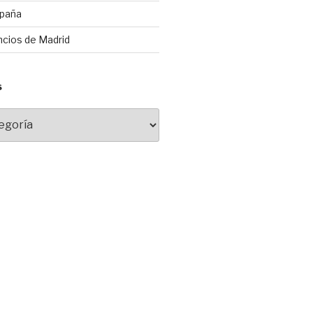
spaña
ncios de Madrid
S