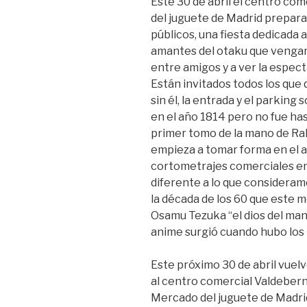
Este 30 de abril el centro co
del juguete de Madrid prepara
públicos, una fiesta dedicada 
amantes del otaku que vengan 
entre amigos y a ver la espect
Están invitados todos los que 
sin él, la entrada y el parking 
en el año 1814 pero no fue has
primer tomo de la mano de Rak
empieza a tomar forma en el 
cortometrajes comerciales en 
diferente a lo que consideram
la década de los 60 que este 
Osamu Tezuka “el dios del mang
anime surgió cuando hubo los 
Este próximo 30 de abril vuelv
al centro comercial Valdebern
Mercado del juguete de Madri