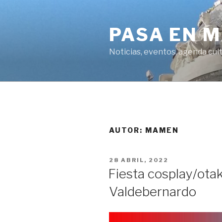
Saltar
al
PASA EN 
contenido
Noticias, eventos, agenda cult
AUTOR:
MAMEN
PUBLICADO
28 ABRIL, 2022
EL
Fiesta cosplay/otaku
Valdebernardo