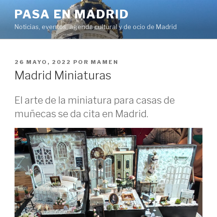
Saltar
PASA EN MADRID
al
Noticias, eventos, agenda cultural y de ocio de Madrid
contenido
PUBLICADO
26 MAYO, 2022
POR
MAMEN
EL
Madrid Miniaturas
El arte de la miniatura para casas de
muñecas se da cita en Madrid.