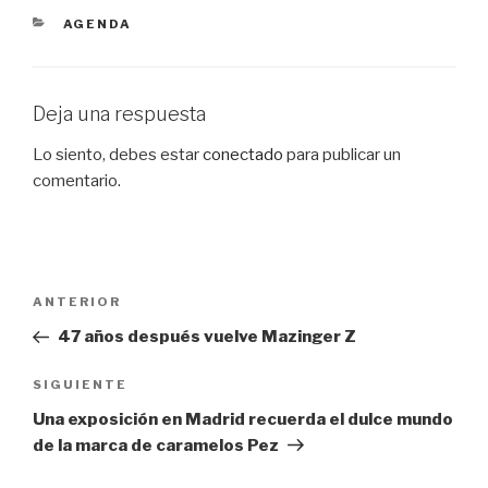
CATEGORÍAS
AGENDA
Deja una respuesta
Lo siento, debes estar
conectado
para publicar un
comentario.
Navegación
Entrada
ANTERIOR
de
anterior:
47 años después vuelve Mazinger Z
entradas
Siguiente
SIGUIENTE
entrada
Una exposición en Madrid recuerda el dulce mundo
de la marca de caramelos Pez