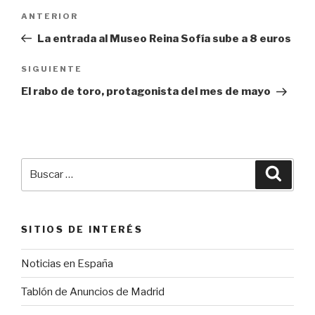
Navegación
Entrada
ANTERIOR
de
anterior:
La entrada al Museo Reina Sofía sube a 8 euros
entradas
Siguiente
SIGUIENTE
entrada
El rabo de toro, protagonista del mes de mayo
Buscar
Busca
por:
SITIOS DE INTERÉS
Noticias en España
Tablón de Anuncios de Madrid