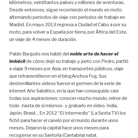
kilómetros, veintitantos países y millones de aventuras.
Desde entonces, sigue recorriendo el mundo en moto,
alternando periodos de viaje con periodos de trabajo en
Madrid. En mayo 2013 regresa a Ciudad el Cabo a por su
moto, para volver a España por tierra, por África del Este,
un viaje de 4 meses de duración.
Pablo Burgués nos habló del
noble arte de hacer el
imbécil
de cómo dejó su trabajo y, junto con Pedro, partió
a viajar 9 meses por Asia, en transportes públicos, viaje
que retransmitieron en el blogAnchoa Fog. Sus
desternillantes vídeos fueron el germen de la serie de
internet Año Sabático, en la que han conseguido casi
todas sus aspiraciones: conocer mucho mundo, reírse de
todo -hasta de sí mismos- y grabarlo en vídeo. India,
Japón, Brasil… En 2012 “El Intermedio” (La Sexta TV) los
fichó para hacer el canelo por el mundo durante unos
meses. Dejaron la capital hace unos meses para
recogerse en su Santoña (Cantabria) natal.