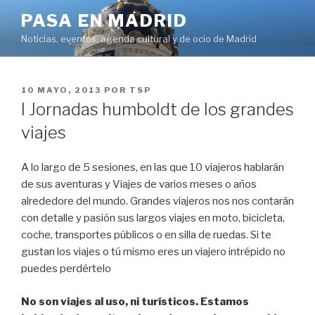
Saltar
PASA EN MADRID
al
Noticias, eventos, agenda cultural y de ocio de Madrid
contenido
PUBLICADO
10 MAYO, 2013
POR
TSP
EL
I Jornadas humboldt de los grandes
viajes
A lo largo de 5 sesiones, en las que 10 viajeros hablarán
de sus aventuras y Viajes de varios meses o años
alrededore del mundo. Grandes viajeros nos nos contarán
con detalle y pasión sus largos viajes en moto, bicicleta,
coche, transportes públicos o en silla de ruedas. Si te
gustan los viajes o tú mismo eres un viajero intrépido no
puedes perdértelo
No son viajes al uso, ni turísticos. Estamos