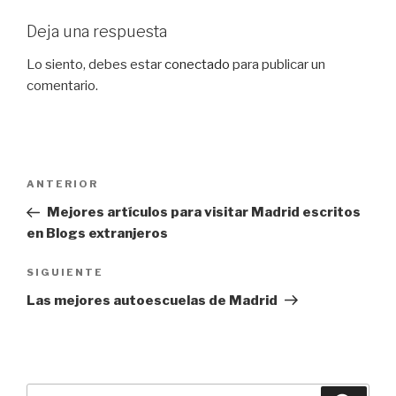
Deja una respuesta
Lo siento, debes estar
conectado
para publicar un
comentario.
Navegación
Entrada
ANTERIOR
de
anterior:
Mejores artículos para visitar Madrid escritos
entradas
en Blogs extranjeros
Siguiente
SIGUIENTE
entrada
Las mejores autoescuelas de Madrid
Buscar