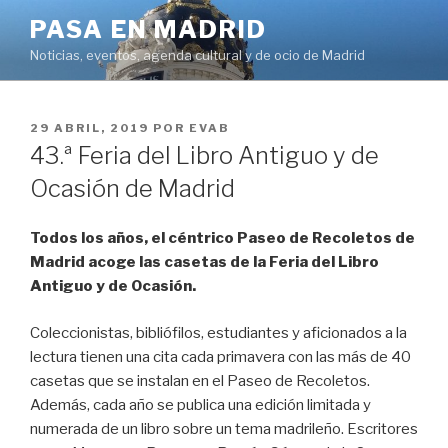
Saltar
PASA EN MADRID
al
Noticias, eventos, agenda cultural y de ocio de Madrid
contenido
PUBLICADO
29 ABRIL, 2019
POR
EVAB
EL
43.ª Feria del Libro Antiguo y de
Ocasión de Madrid
Todos los años, el céntrico Paseo de Recoletos de
Madrid acoge las casetas de la Feria del Libro
Antiguo y de Ocasión.
Coleccionistas, bibliófilos, estudiantes y aficionados a la
lectura tienen una cita cada primavera con las más de 40
casetas que se instalan en el Paseo de Recoletos.
Además, cada año se publica una edición limitada y
numerada de un libro sobre un tema madrileño. Escritores