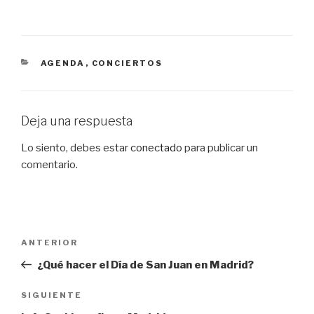
CATEGORÍAS
AGENDA
,
CONCIERTOS
Deja una respuesta
Lo siento, debes estar
conectado
para publicar un
comentario.
Navegación
Entrada
ANTERIOR
de
anterior:
¿Qué hacer el Día de San Juan en Madrid?
entradas
Siguiente
SIGUIENTE
entrada