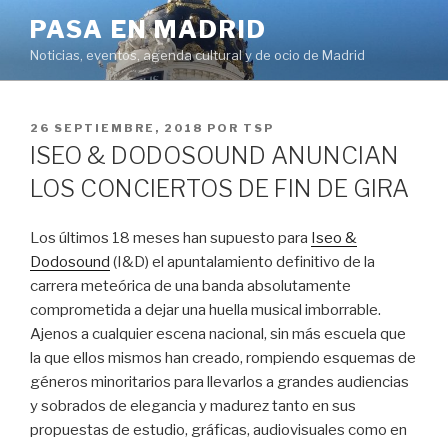
Saltar
PASA EN MADRID
al
Noticias, eventos, agenda cultural y de ocio de Madrid
contenido
PUBLICADO
26 SEPTIEMBRE, 2018
POR
TSP
EL
ISEO & DODOSOUND ANUNCIAN
LOS CONCIERTOS DE FIN DE GIRA
Los últimos 18 meses han supuesto para
Iseo &
Dodosound
(I&D) el apuntalamiento definitivo de la
carrera meteórica de una banda absolutamente
comprometida a dejar una huella musical imborrable.
Ajenos a cualquier escena nacional, sin más escuela que
la que ellos mismos han creado, rompiendo esquemas de
géneros minoritarios para llevarlos a grandes audiencias
y sobrados de elegancia y madurez tanto en sus
propuestas de estudio, gráficas, audiovisuales como en