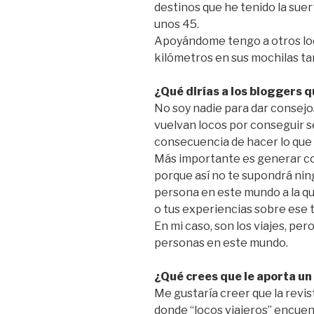
destinos que he tenido la su
unos 45.
Apoyándome tengo a otros loc
kilómetros en sus mochilas t
¿Qué dirías a los bloggers 
No soy nadie para dar consejos,
vuelvan locos por conseguir se
consecuencia de hacer lo que 
Más importante es generar co
porque así no te supondrá ni
persona en este mundo a la qu
o tus experiencias sobre ese 
En mi caso, son los viajes, pe
personas en este mundo.
¿Qué crees que le aporta un
Me gustaría creer que la revist
donde “locos viajeros” encuen