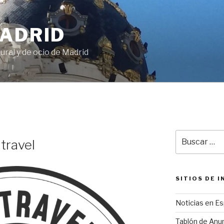
MADRID
ural y de ocio de Madrid
Buscar
 travel
por:
SITIOS DE 
Noticias en E
Tablón de Anu