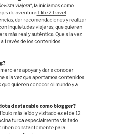
Revista viajera
“, la iniciamos como
ajes de aventura
1 life 2 travel
.
ncias, dar recomendaciones y realizar
con inquietudes viajeras, que quieren
a más real y auténtica. Que a la vez
a través de los contenidos
og?
imero era apoyar y dar a conocer
ine a la vez que aportamos contenidos
s que quieren conocer el mundo y a
dota destacable como blogger?
ículo más leído y visitado es el de
12
ocina turca
especialmente visitado
scriben constantemente para