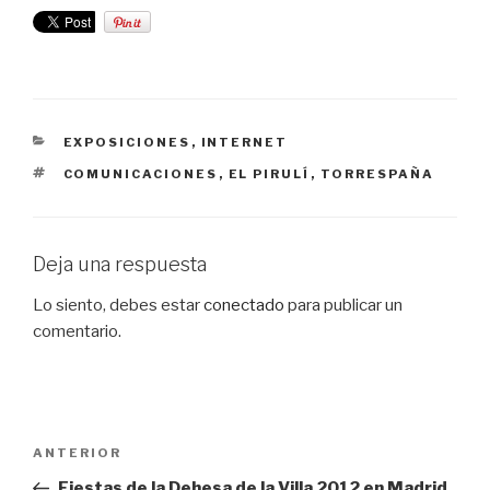
CATEGORÍAS
EXPOSICIONES
,
INTERNET
ETIQUETAS
COMUNICACIONES
,
EL PIRULÍ
,
TORRESPAÑA
Deja una respuesta
Lo siento, debes estar
conectado
para publicar un
comentario.
Navegación
Entrada
ANTERIOR
de
anterior:
Fiestas de la Dehesa de la Villa 2012 en Madrid