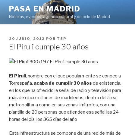
Saltar
PASA EN MADRID
al
Noticias, eventos, agenda cultural y de ocio de Madrid
contenido
PUBLICADO
20 JUNIO, 2012
POR
TSP
EL
El Pirulí cumple 30 años
El Pirulí
, nombre con el que popularmente se conoce a
Torrespaña,
acaba de cumplir 30 años
de existencia,
en los que ha ofrecido la señal de radio y televisión para
más de cinco millones de madrileños, dentro del área
metropolitana como en sus zonas limítrofes, con una
plantilla de 20 personas que atienden esa señal las 24
horas del día, los 365 días del año
Esta infraestructura se compone de una red de más de